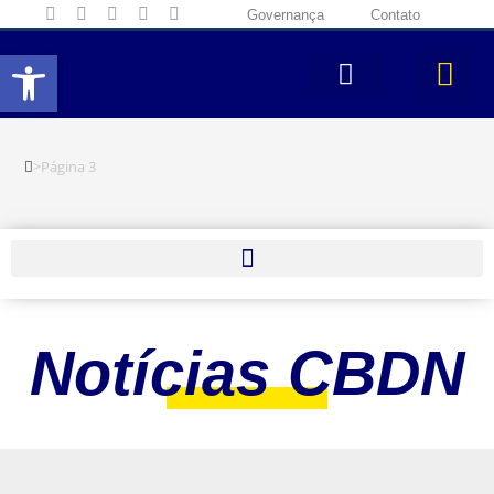
Governança
Contato
Abrir a barra de ferramentas
>
Página 3
Notícias CBDN