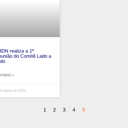
DN realiza a 1ª
união do Comitê Lado a
do
A MAIS »
e março de 2024
1
2
3
4
5