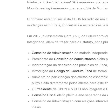
filiados, a
FIS
–
International Ski Federation
que rege
Mountaneering Federation
que rege o Ski de Monta
O primeiro estatuto social da CBDN foi redigido em 
mudanças estruturais, conceituais e estratégicas, e
Em 2017, a Assembleia Geral (AG) da CBDN aprovou a
Integridade, além de trazer para o Estatuto, bons pr
Conselho de Administração
de maioria independe
Presidente do
Conselho de Administracao
eleito 
Incorporação da definição dos princípios de Étic
Introdução do
Código de Conduta Ética
de forma 
Aumento na participação dos atletas na Assemble
outro eleito diretamente pelos atletas para este fi
O
Presidente
da CBDN e o CEO não integram o C
Conselho Fiscal
eleito pleito e ano separados da 
Conselho de Administração com eleições interca
ideias