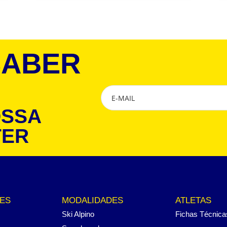
SABER
OSSA
TER
ES
MODALIDADES
ATLETAS
Ski Alpino
Fichas Técnica