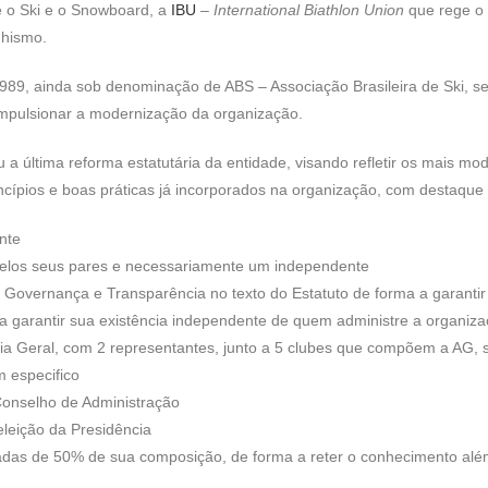
 o Ski e o Snowboard, a
IBU
–
International Biathlon Union
que rege o 
nhismo.
1989, ainda sob denominação de ABS – Associação Brasileira de Ski, se
 impulsionar a modernização da organização.
 última reforma estatutária da entidade, visando refletir os mais m
incípios e boas práticas já incorporados na organização, com destaque
nte
pelos seus pares e necessariamente um independente
a, Governança e Transparência no texto do Estatuto de forma a garanti
a garantir sua existência independente de quem administre a organiza
ia Geral, com 2 representantes, junto a 5 clubes que compõem a AG, 
m especifico
onselho de Administração
eleição da Presidência
ladas de 50% de sua composição, de forma a reter o conhecimento al