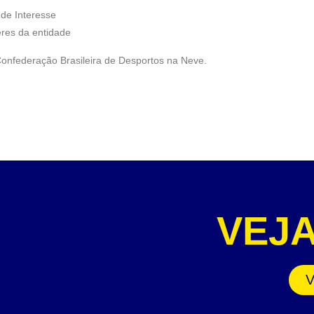
de Interesse
res da entidade
Confederação Brasileira de Desportos na Neve.
VEJ
V