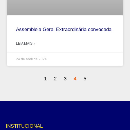
Assembleia Geral Extraordinária convocada
LEIA MAIS »
24 de abril de 2024
1
2
3
4
5
INSTITUCIONAL