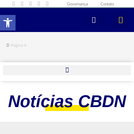
Governança
Contato
Abrir a barra de ferramentas
>
Página 4
Notícias CBDN