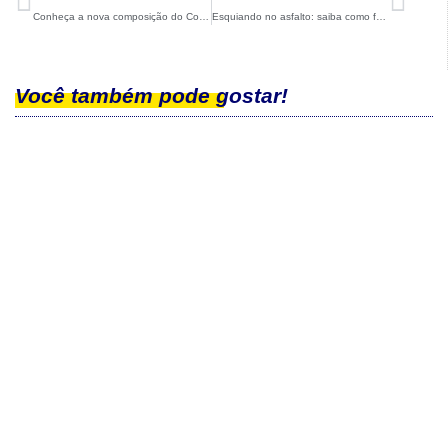
Conheça a nova composição do Conselho de Administração da CBDN
Esquiando no asfalto: saiba como foi a clínica de rollerski da CBDN!
Você também pode gostar!