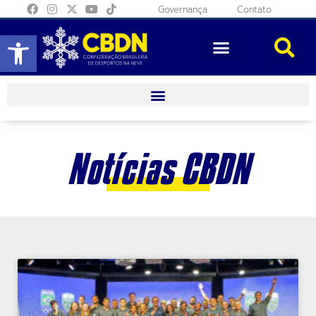
Governança
Contato
Abrir a barra de ferramentas
Notícias CBDN