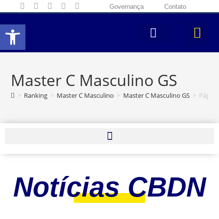
Governança
Contato
Abrir a barra de ferramentas
Master C Masculino GS
>
Ranking
>
Master C Masculino
>
Master C Masculino GS
>
Página
Notícias CBDN