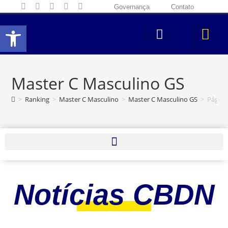
Governança
Contato
Abrir a barra de ferramentas
Master C Masculino GS
>
Ranking
>
Master C Masculino
>
Master C Masculino GS
>
Página
Notícias CBDN