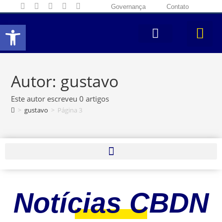
Governança
Contato
Abrir a barra de ferramentas
Autor:
gustavo
Este autor escreveu 0 artigos
>
gustavo
>
Página 3
Notícias CBDN