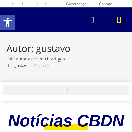
Governança
Contato
Abrir a barra de ferramentas
Autor:
gustavo
Este autor escreveu 0 artigos
>
gustavo
>
Página 2
Notícias CBDN