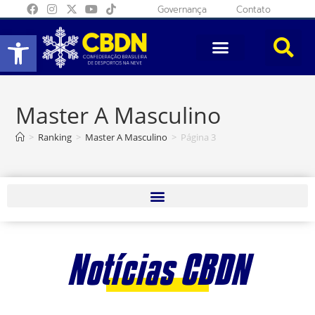
Governança
Contato
Abrir a barra de ferramentas
Master A Masculino
>
Ranking
>
Master A Masculino
>
Página 3
Notícias CBDN