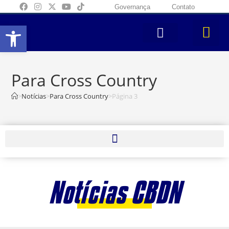
Governança
Contato
Abrir a barra de ferramentas
Para Cross Country
>
Notícias
>
Para Cross Country
>
Página 3
Notícias CBDN