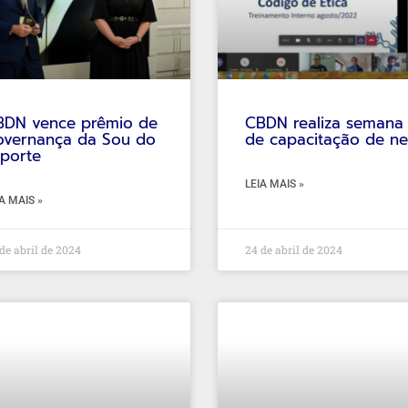
BDN vence prêmio de
CBDN realiza semana
overnança da Sou do
de capacitação de n
porte
LEIA MAIS »
A MAIS »
de abril de 2024
24 de abril de 2024