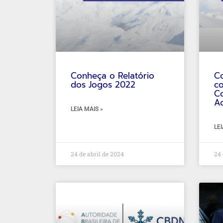
Conheça o Relatório
C
dos Jogos 2022
c
C
A
LEIA MAIS »
LEI
24 de abril de 2024
24 