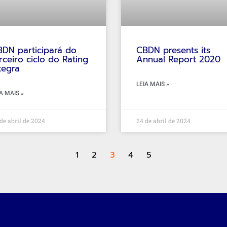
DN participará do
CBDN presents its
rceiro ciclo do Rating
Annual Report 2020
tegra
LEIA MAIS »
A MAIS »
de abril de 2024
24 de abril de 2024
1
2
3
4
5