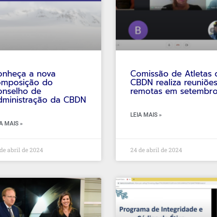
onheça a nova
Comissão de Atletas 
omposição do
CBDN realiza reuniõe
onselho de
remotas em setembr
dministração da CBDN
LEIA MAIS »
A MAIS »
de abril de 2024
24 de abril de 2024