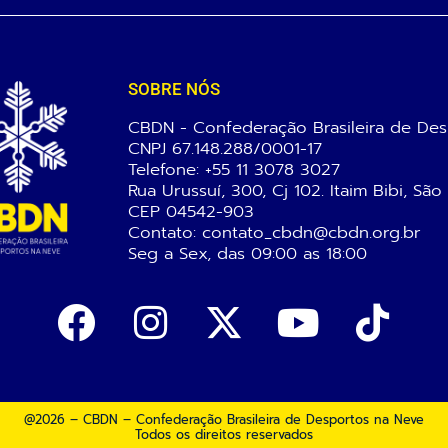
SOBRE NÓS
CBDN - Confederação Brasileira de Des
CNPJ 67.148.288/0001-17
Telefone:
+55 11 3078 3027
Rua Urussuí, 300, Cj 102. Itaim Bibi, São
CEP 04542-903
Contato: contato_cbdn@cbdn.org.br
Seg a Sex, das 09:00 as 18:00
@2026 – CBDN – Confederação Brasileira de Desportos na Neve
Todos os direitos reservados