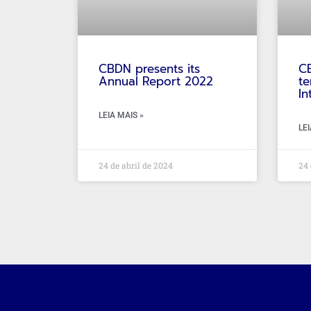
CBDN presents its
CB
Annual Report 2022
te
In
LEIA MAIS »
LEI
24 de abril de 2024
24 