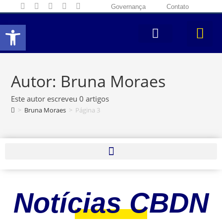
Governança
Contato
Abrir a barra de ferramentas
Autor:
Bruna Moraes
Este autor escreveu 0 artigos
>
Bruna Moraes
>
Página 3
Notícias CBDN