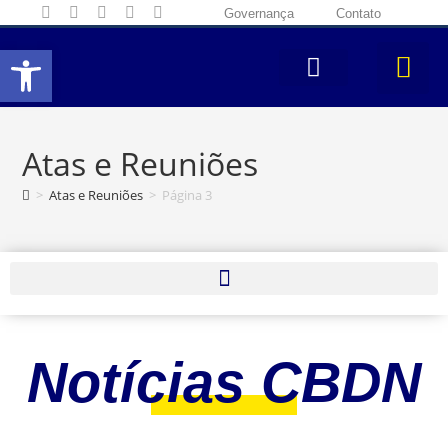
Governança
Contato
Abrir a barra de ferramentas
Atas e Reuniões
>
Atas e Reuniões
>
Página 3
Notícias CBDN