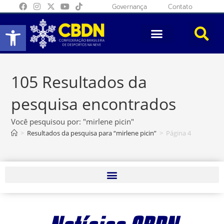
Governança
Contato
Abrir a barra de ferramentas
105
Resultados da
pesquisa encontrados
Você pesquisou por: "mirlene picin"
>
Resultados da pesquisa para
“mirlene picin”
>
Página 4