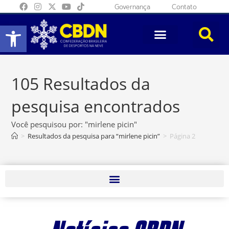
Governança
Contato
Abrir a barra de ferramentas
105
Resultados da
pesquisa encontrados
Você pesquisou por: "mirlene picin"
>
Resultados da pesquisa para
“mirlene picin”
>
Página 2