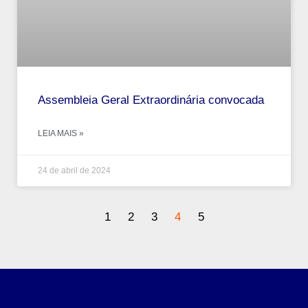
Assembleia Geral Extraordinária convocada
LEIA MAIS »
24 de abril de 2024
1
2
3
4
5