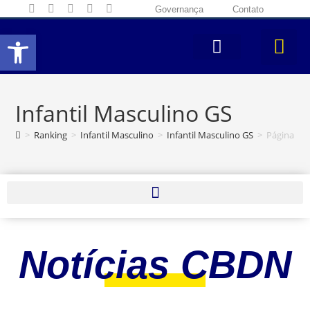
Governança
Contato
Abrir a barra de ferramentas
Infantil Masculino GS
>
Ranking
>
Infantil Masculino
>
Infantil Masculino GS
>
Página 4
Notícias CBDN