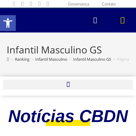
Governança
Contato
Abrir a barra de ferramentas
Infantil Masculino GS
>
Ranking
>
Infantil Masculino
>
Infantil Masculino GS
>
Página 2
Notícias CBDN