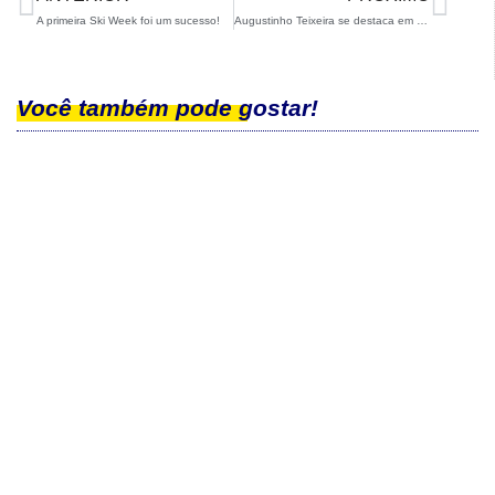
A primeira Ski Week foi um sucesso!
Augustinho Teixeira se destaca em prova FIS e se consagra campeão brasileiro de Halfpipe
Você também pode gostar!