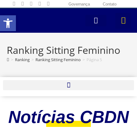
Governança
Contato
Abrir a barra de ferramentas
Ranking Sitting Feminino
>
Ranking
>
Ranking Sitting Feminino
>
Página 5
Notícias CBDN