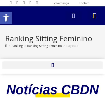
Governança
Contato
Abrir a barra de ferramentas
Ranking Sitting Feminino
>
Ranking
>
Ranking Sitting Feminino
>
Página 4
Notícias CBDN