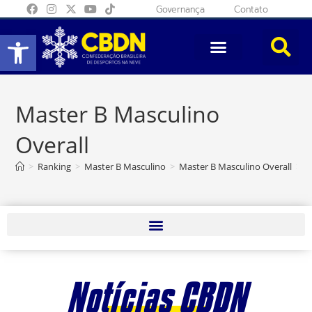
Governança
Contato
Abrir a barra de ferramentas
Master B Masculino
Overall
>
Ranking
>
Master B Masculino
>
Master B Masculino Overall
>
P
Notícias CBDN