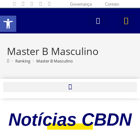
Governança
Contato
Abrir a barra de ferramentas
Master B Masculino
>
Ranking
>
Master B Masculino
Notícias CBDN