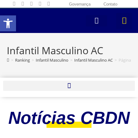
Governança
Contato
Abrir a barra de ferramentas
Infantil Masculino AC
>
Ranking
>
Infantil Masculino
>
Infantil Masculino AC
>
Página 5
Notícias CBDN