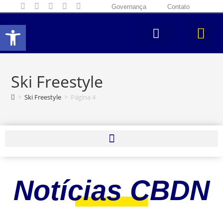
Governança
Contato
Abrir a barra de ferramentas
Ski Freestyle
>
Ski Freestyle
>
Página 4
Notícias CBDN