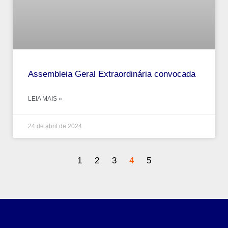
Assembleia Geral Extraordinária convocada
LEIA MAIS »
24 de abril de 2024
1
2
3
4
5