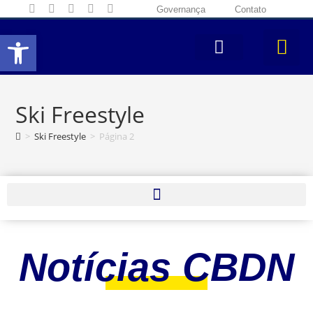
Governança
Contato
Abrir a barra de ferramentas
Ski Freestyle
>
Ski Freestyle
>
Página 2
Notícias CBDN