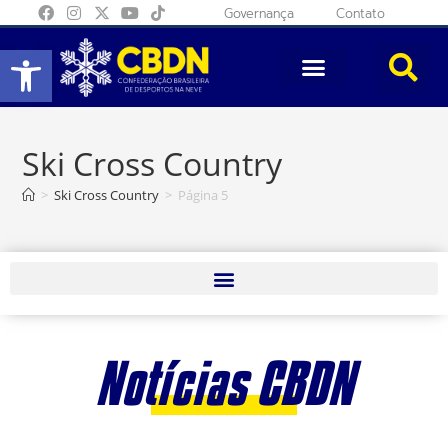
Governança
Contato
Abrir a barra de ferramentas
Ski Cross Country
>
Ski Cross Country
>
Página 5
Notícias CBDN