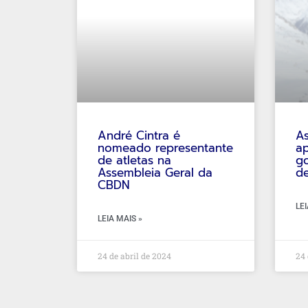
André‌ ‌Cintra‌ ‌é‌
As
‌nomeado‌ ‌representante‌
ap
‌de‌ ‌atletas‌ ‌na‌
g
‌Assembleia‌ ‌Geral‌ ‌da‌
d
‌CBDN‌
LEI
LEIA MAIS »
24 de abril de 2024
24 