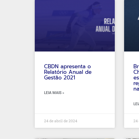
CBDN apresenta o
B
Relatório Anual de
Ch
Gestão 2021
es
re
n
LEIA MAIS »
LEI
24 de abril de 2024
24 