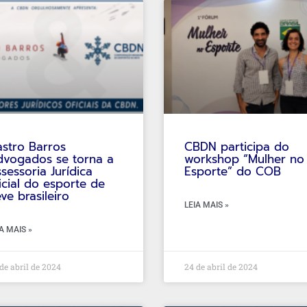
stro Barros
CBDN participa do
vogados se torna a
workshop “Mulher no
sessoria Jurídica
Esporte” do COB
icial do esporte de
ve brasileiro
LEIA MAIS »
A MAIS »
de abril de 2024
24 de abril de 2024