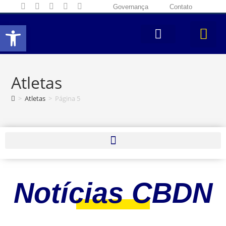
Governança
Contato
Abrir a barra de ferramentas
Atletas
>
Atletas
>
Página 5
Notícias CBDN