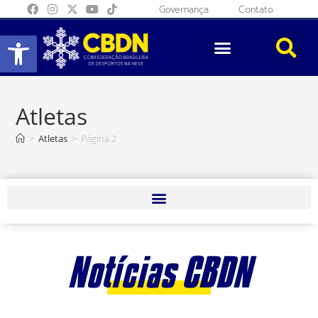
Governança
Contato
Abrir a barra de ferramentas
Atletas
>
Atletas
>
Página 2
Notícias CBDN