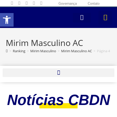
Governança
Contato
Abrir a barra de ferramentas
Mirim Masculino AC
>
Ranking
>
Mirim Masculino
>
Mirim Masculino AC
>
Página 4
Notícias CBDN