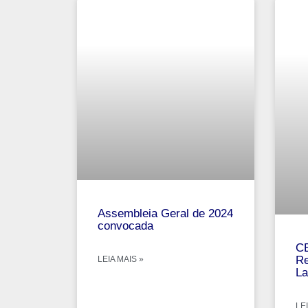
Assembleia Geral de 2024
convocada
CB
Re
LEIA MAIS »
La
LEI