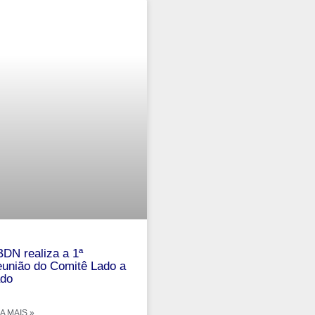
DN realiza a 1ª
união do Comitê Lado a
do
A MAIS »