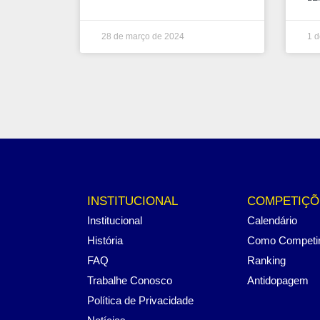
28 de março de 2024
1 d
INSTITUCIONAL
COMPETIÇÕ
Institucional
Calendário
História
Como Competi
FAQ
Ranking
Trabalhe Conosco
Antidopagem
Política de Privacidade