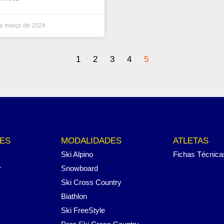
e março de 2024
1
2
3
4
5
ES
MODALIDADES
ATLETAS
Ski Alpino
Fichas Técnica
r
Snowboard
Ski Cross Country
Biathlon
Ski FreeStyle