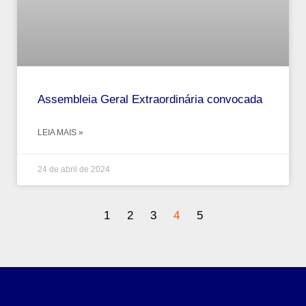
Assembleia Geral Extraordinária convocada
LEIA MAIS »
24 de abril de 2024
1
2
3
4
5