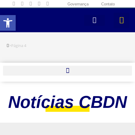
Governança
Contato
Abrir a barra de ferramentas
>
Página 4
Notícias CBDN