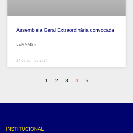
Assembleia Geral Extraordinária convocada
LEIA MAIS »
24 de abril de 2024
1
2
3
4
5
INSTITUCIONAL