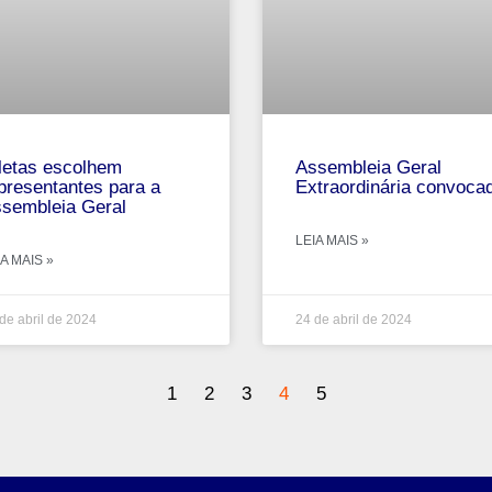
letas escolhem
Assembleia Geral
presentantes para a
Extraordinária convoca
sembleia Geral
LEIA MAIS »
A MAIS »
de abril de 2024
24 de abril de 2024
1
2
3
4
5