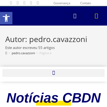
Governança
Contato
Abrir a barra de ferramentas
Autor:
pedro.cavazzoni
Este autor escreveu 55 artigos
>
pedro.cavazzoni
>
Página 4
Notícias CBDN