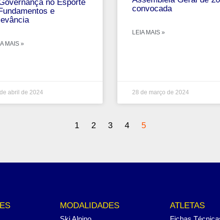
Governança no Esporte
convocada
Fundamentos e
levância
LEIA MAIS »
A MAIS »
de abril de 2024
28 de março de 2024
1
2
3
4
5
ES
MODALIDADES
ATLETAS
Ski Alpino
Fichas Técnica