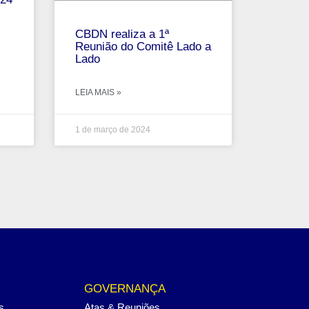
CBDN realiza a 1ª
Reunião do Comitê Lado a
Lado
LEIA MAIS »
1 de março de 2024
GOVERNANÇA
s
Atas & Reuniões