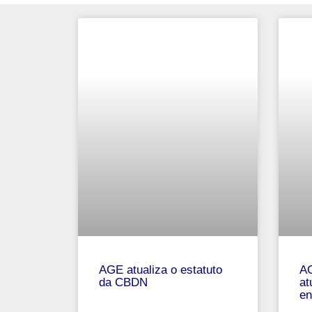
AGE atualiza o estatuto
AG
da CBDN
at
en