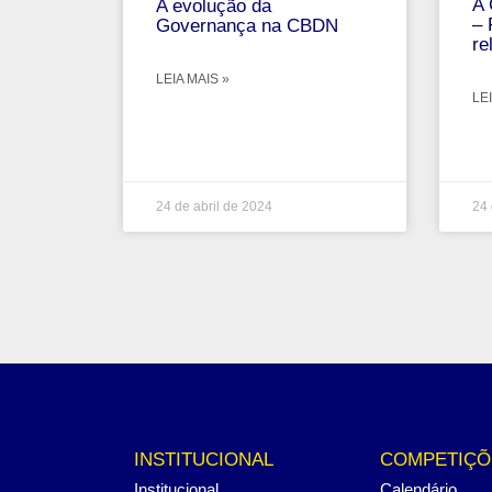
A 
A evolução da
– 
Governança na CBDN
re
LEIA MAIS »
LEI
24 de abril de 2024
24 
INSTITUCIONAL
COMPETIÇÕ
Institucional
Calendário