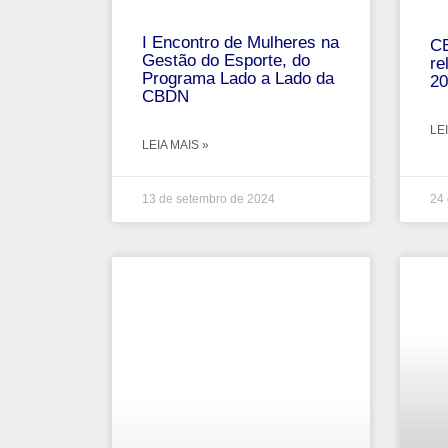
I Encontro de Mulheres na
CB
Gestão do Esporte, do
re
Programa Lado a Lado da
20
CBDN
LEI
LEIA MAIS »
13 de setembro de 2024
24 