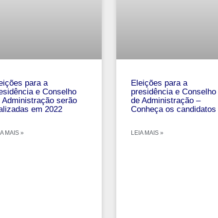
eições para a
Eleições para a
esidência e Conselho
presidência e Conselho
 Administração serão
de Administração –
alizadas em 2022
Conheça os candidatos
A MAIS »
LEIA MAIS »