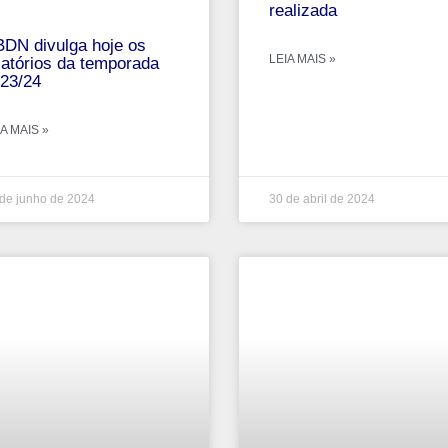
realizada
DN divulga hoje os
LEIA MAIS »
latórios da temporada
23/24
A MAIS »
de junho de 2024
30 de abril de 2024