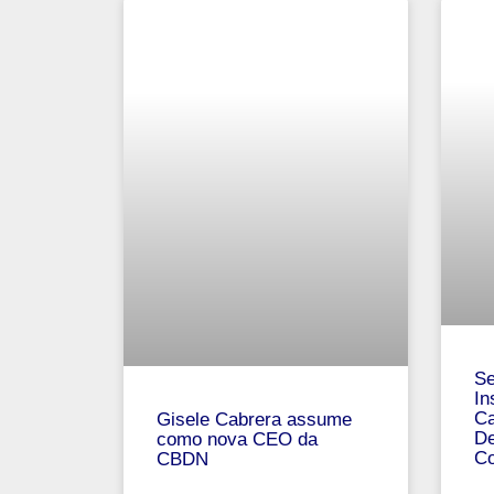
Se
In
Ca
Gisele Cabrera assume
De
como nova CEO da
Co
CBDN