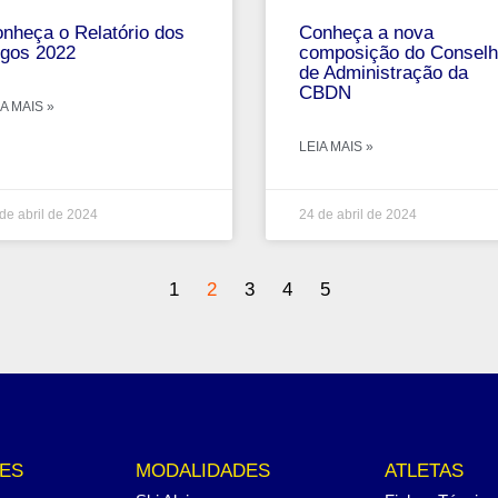
nheça o Relatório dos
Conheça a nova
gos 2022
composição do Consel
de Administração da
CBDN
A MAIS »
LEIA MAIS »
de abril de 2024
24 de abril de 2024
1
2
3
4
5
ES
MODALIDADES
ATLETAS