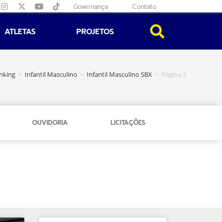
Governança
Contato
ATLETAS
PROJETOS
nking
>
Infantil Masculino
>
Infantil Masculino SBX
>
Página 2
OUVIDORIA
LICITAÇÕES