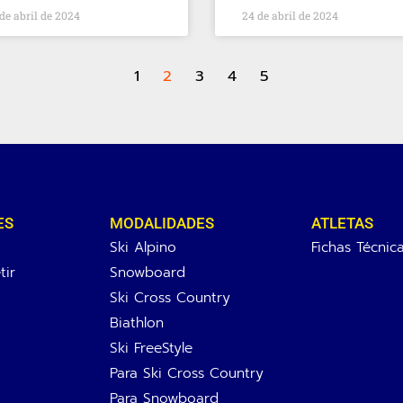
de abril de 2024
24 de abril de 2024
1
2
3
4
5
ES
MODALIDADES
ATLETAS
Ski Alpino
Fichas Técnic
ir
Snowboard
Ski Cross Country
Biathlon
Ski FreeStyle
Para Ski Cross Country
Para Snowboard