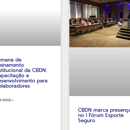
emana de
einamento
stitucional da CBDN:
pacitação e
senvolvimento para
olaboradores
A MAIS »
CBDN marca presenç
no I Fórum Esporte
Seguro