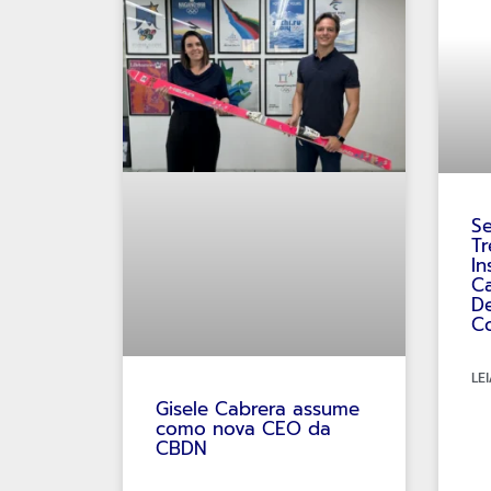
S
Tr
In
Ca
De
C
LEI
Gisele Cabrera assume
como nova CEO da
CBDN