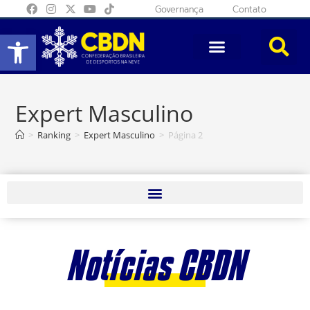
Governança
Contato
Abrir a barra de ferramentas
Expert Masculino
>
Ranking
>
Expert Masculino
>
Página 2
Notícias CBDN