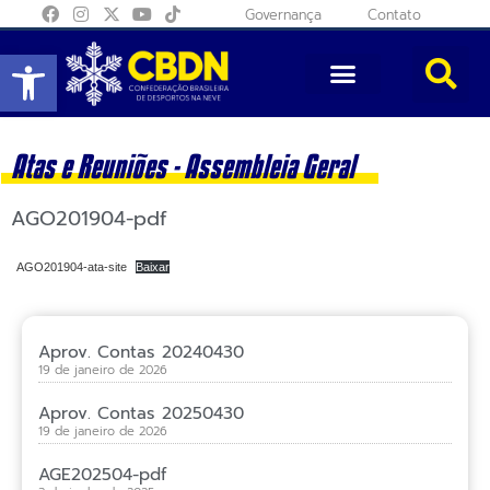
Governança
Contato
Abrir a barra de ferramentas
Atas e Reuniões -
Assembleia Geral
AGO201904-pdf
AGO201904-ata-site
Baixar
Aprov. Contas 20240430
19 de janeiro de 2026
Aprov. Contas 20250430
19 de janeiro de 2026
AGE202504-pdf