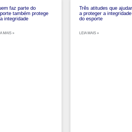
em faz parte do
Três atitudes que ajud
porte também protege
a proteger a integridade
a integridade
do esporte
A MAIS »
LEIA MAIS »