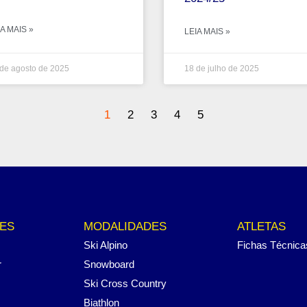
A MAIS »
LEIA MAIS »
de agosto de 2025
18 de julho de 2025
1
2
3
4
5
ES
MODALIDADES
ATLETAS
Ski Alpino
Fichas Técnica
r
Snowboard
Ski Cross Country
Biathlon