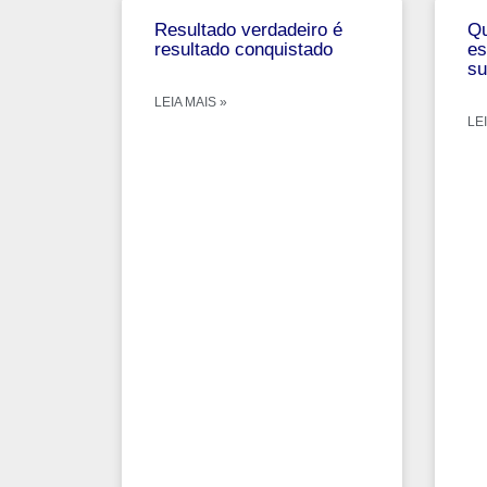
Resultado verdadeiro é
Qu
resultado conquistado
es
su
LEIA MAIS »
LEI