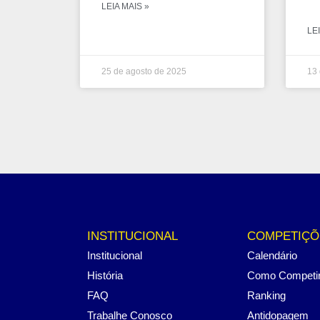
LEIA MAIS »
LEI
25 de agosto de 2025
13 
INSTITUCIONAL
COMPETIÇÕ
Institucional
Calendário
História
Como Competi
FAQ
Ranking
Trabalhe Conosco
Antidopagem