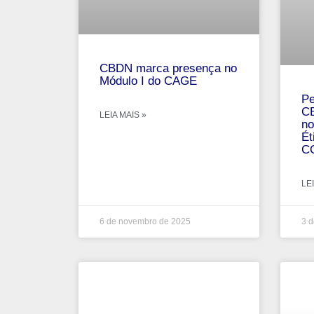
CBDN marca presença no
Módulo I do CAGE
Pe
CB
LEIA MAIS »
no
Ét
C
LEI
6 de novembro de 2025
3 d