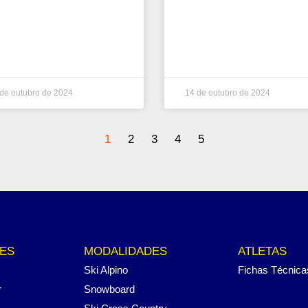
de outubro de 2024
14 de outubro de 2024
1
2
3
4
5
ES
MODALIDADES
ATLETAS
Ski Alpino
Fichas Técnica
r
Snowboard