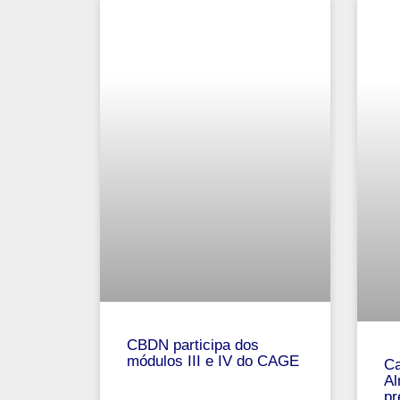
CBDN participa dos
módulos III e IV do CAGE
Ca
Al
pr