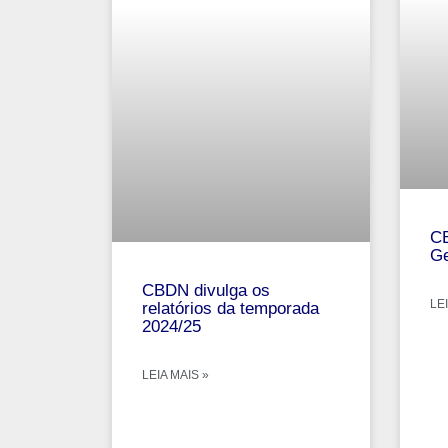
CB
Ge
CBDN divulga os
LEI
relatórios da temporada
2024/25
LEIA MAIS »