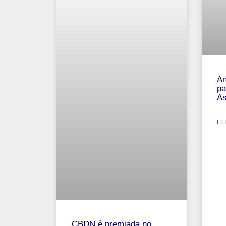
An
pa
As
LEI
CBDN é premiada no