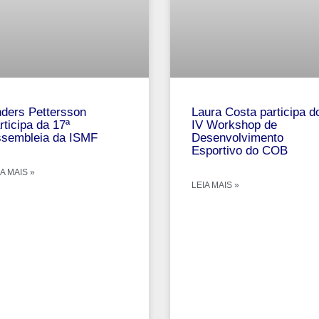
ders Pettersson
Laura Costa participa d
rticipa da 17ª
IV Workshop de
sembleia da ISMF
Desenvolvimento
Esportivo do COB
A MAIS »
LEIA MAIS »