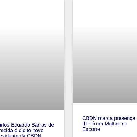
CBDN marca presença 
III Fórum Mulher no
rlos Eduardo Barros de
Esporte
meida é eleito novo
esidente da CBDN