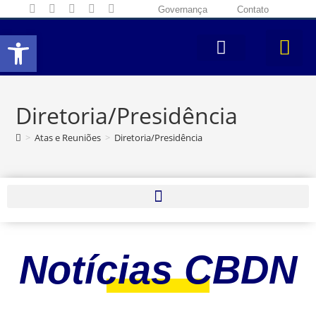
Governança
Contato
Abrir a barra de ferramentas
Diretoria/Presidência
>
Atas e Reuniões
>
Diretoria/Presidência
Notícias CBDN