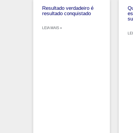
Resultado verdadeiro é
Qu
resultado conquistado
es
su
LEIA MAIS »
LEI