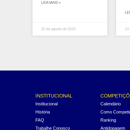
LEIA MAIS »
LEI
25 de agosto de 2025
13 
INSTITUCIONAL
COMPETIÇÕ
Institucional
Calendário
História
Como Competi
FAQ
Ranking
Trabalhe Conosco
Antidopagem