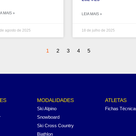
A MAIS »
LEIA MAIS »
de agosto de 2025
18 de julho de 2025
1
2
3
4
5
ES
MODALIDADES
ATLETAS
Ski Alpino
Fichas Técnica
r
Snowboard
Ski Cross Country
Biathlon