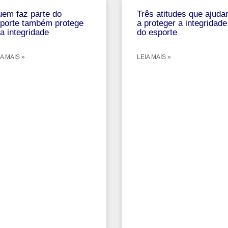
em faz parte do
Três atitudes que ajud
porte também protege
a proteger a integridade
a integridade
do esporte
A MAIS »
LEIA MAIS »