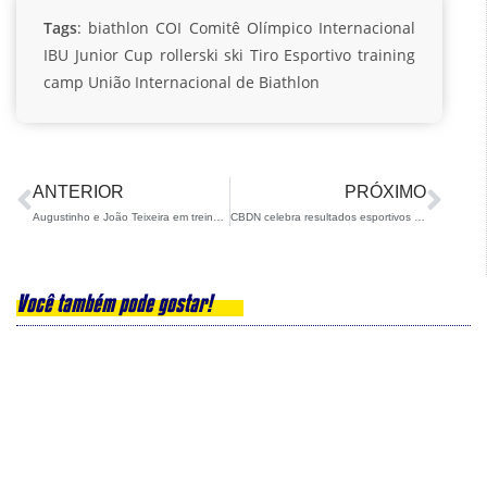
Tags
:
biathlon
COI
Comitê Olímpico Internacional
IBU Junior Cup
rollerski
ski
Tiro Esportivo
training
camp
União Internacional de Biathlon
ANTERIOR
PRÓXIMO
Augustinho e João Teixeira em treinamento fora do Brasil
CBDN celebra resultados esportivos da temporada em sua tradicional Cerimônia de Encerramento
Você também pode gostar!