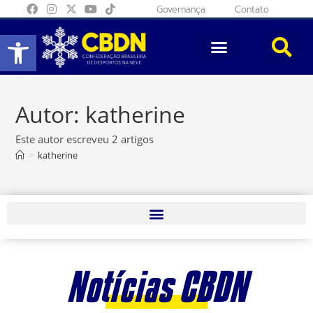
Governança
Contato
Abrir a barra de ferramentas
Autor:
katherine
Este autor escreveu 2 artigos
>
katherine
Notícias CBDN