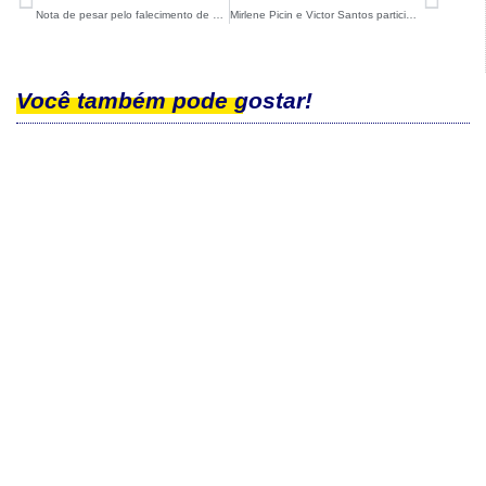
Nota de pesar pelo falecimento de João Paulo Diniz
Mirlene Picin e Victor Santos participam da IBU Cup em Idre Fjall
Você também pode gostar!