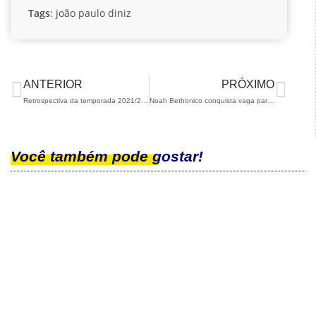
Tags
:
joão paulo diniz
ANTERIOR
PRÓXIMO
Retrospectiva da temporada 2021/22 – Para Snowboard
Noah Bethonico conquista vaga para o Brasil nos Jogos Olímpicos da Juventude
Você também pode gostar!